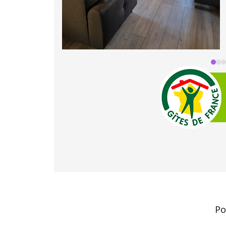
buttons
f
Po