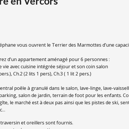
re en Vercors
téphane vous ouvrent le Terrier des Marmottes d’une capaci
rez d’un appartement aménagé pour 6 personnes :
e vie avec cuisine intégrée séjour et son coin salon
pers.), Ch.2 (2 lits 1 pers), Ch.3 ( 1 lit 2 pers.)
ntral poêle à granulé dans le salon, lave-linge, lave-vaissell
arking, salon de jardin, terrain de foot pour les enfants. 
îte, le marché est à deux pas ainsi que les pistes de ski, sen
tc…
traversin et oreillers sont fournis.