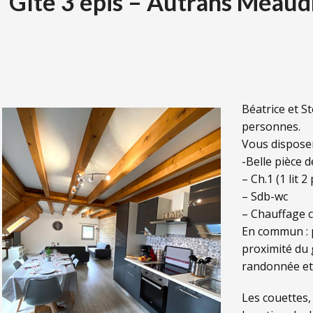
Gîte 3 épis – Autrans Méaud
Béatrice et S
personnes.
Vous dispose
-Belle pièce d
– Ch.1 (1 lit 2 
– Sdb-wc
– Chauffage ce
En commun : p
proximité du g
randonnée e
Les couettes, 