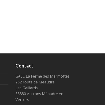
Contact
GAEC La Ferme des Marmottes
262 route de Méaudre
Les Gaillards
38880 Autrans Méaudre en
Vercors