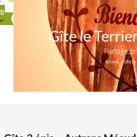
c
Gîtes
Blog
Contact
Gîte le Terri
Partagez n
Accueil
»
Gîte l