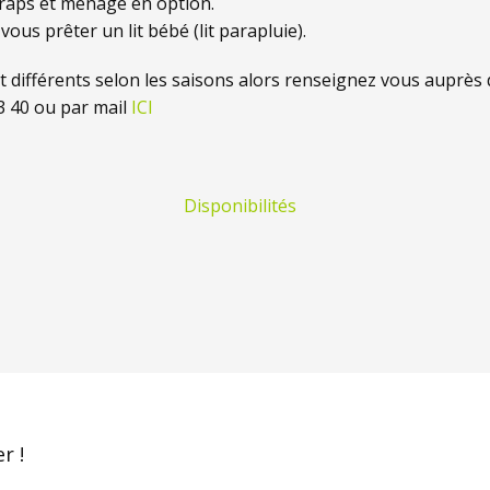
raps et ménage en option.
 vous prêter un lit bébé (lit parapluie).
nt différents selon les saisons alors renseignez vous auprès 
3 40 ou par mail
ICI
Disponibilités
r !