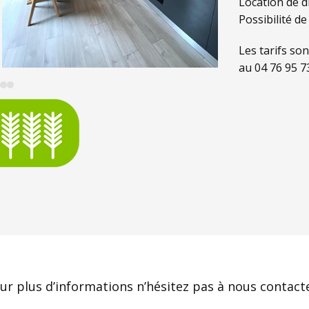
Location de d
Possibilité de
Les tarifs so
au 04 76 95 7
Press
escape
to
go
to
the
irst
slide
ur plus d’informations n’hésitez pas à nous contacte